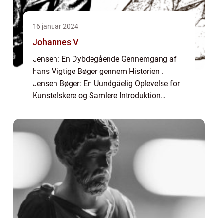
16 januar 2024
Johannes V
Jensen: En Dybdegående Gennemgang af
hans Vigtige Bøger gennem Historien .
Jensen Bøger: En Uundgåelig Oplevelse for
Kunstelskere og Samlere Introduktion
Johannes V. Jensen er en af Danmarks mest
betydningsfulde forfattere, hvis værker har
sat dybe s...