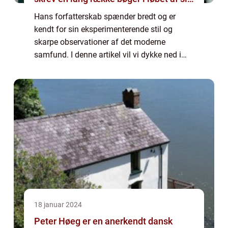
karriere
Hans forfatterskab spænder bredt og er
kendt for sin eksperimenterende stil og
skarpe observationer af det moderne
samfund. I denne artikel vil vi dykke ned i
Klaus Rifbjergs bøger og udforske, hvad der
gør dem så unikke og vigtige inden for
dansk li...
18 januar 2024
Peter Høeg er en anerkendt dansk