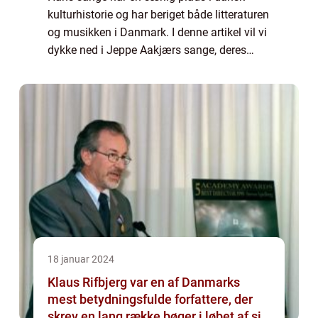
kulturhistorie og har beriget både litteraturen
og musikken i Danmark. I denne artikel vil vi
dykke ned i Jeppe Aakjærs sange, deres
betydning og den historiske udvikling af
hans musikalske karriere. Jeppe Aakjæ...
18 januar 2024
Klaus Rifbjerg var en af Danmarks
mest betydningsfulde forfattere, der
skrev en lang række bøger i løbet af sin