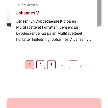
15 januar 2024
Johannes V
Jensen: En Dybdegående Kig på en
Multifacetteret Forfatter . Jensen: En
Dybdegående Kig på en Multifacetteret
Forfatter Indledning: Johannes V. Jensen var
en dansk forfatter og intellektuel, hvis
indflydelse strakte sig langt ud over
Danmarks grænser...
1
2
3
…
11