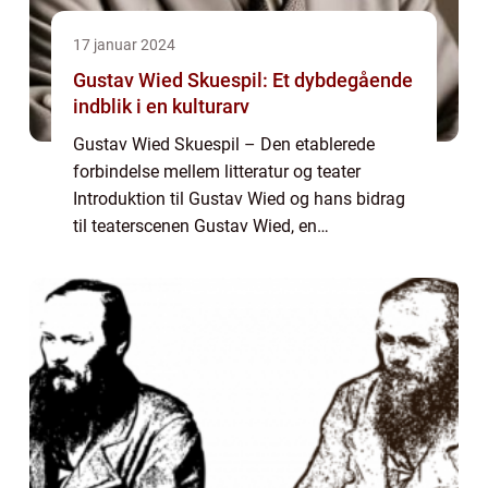
17 januar 2024
Gustav Wied Skuespil: Et dybdegående
indblik i en kulturarv
Gustav Wied Skuespil – Den etablerede
forbindelse mellem litteratur og teater
Introduktion til Gustav Wied og hans bidrag
til teaterscenen Gustav Wied, en
fremtrædende dansk forfatter og dramatiker
fra det 19. og 20. århundrede, var kendt for
s...