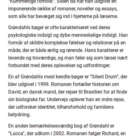
“Kummerlige forhold”. Siden da har han udgivet en
imponerende række af romaner, noveller og essays,
som alle har bevæget sig ind i hjerterne på læserne.
Grøndahls bøger er ofte karakteriseret ved deres
psykologiske indsigt og dybe menneskelige indsigt. Han
formår at skildre komplekse følelser og relationer på en
måde, der er både ærlig og rørende. Hans karakterer er
levende og troværdige, og man føler sig som læser nært
forbundet med deres oplevelser og udfordringer.
En af Grøndahls mest kendte bøger er “Silent Drum”, der
blev udgivet i 1999. Romanen fortæller historien om
David, en dansk mand, der rejser til Brasilien for at finde
sin biologiske far. Undervejs oplever han en indre rejse,
der udforsker identitet, tilhørsforhold og familiens
betydning.
En anden bemærkelsesværdig bog af Grøndahl er
“Lucca”, der udkom i 2002. Romanen følger Richard, en