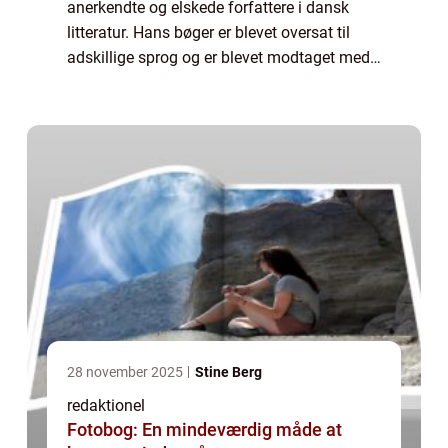
anerkendte og elskede forfattere i dansk
litteratur. Hans bøger er blevet oversat til
adskillige sprog og er blevet modtaget med
stor begejstring af læsere verden over.
Grøndahls forfatterskab er præget af en ...
28 november 2025
Stine Berg
redaktionel
Fotobog: En mindeværdig måde at