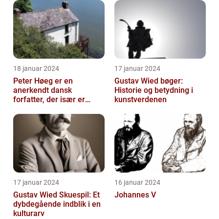
lang række bøger i l...
18 januar 2024
17 januar 2024
Peter Høeg er en
Gustav Wied bøger:
anerkendt dansk
Historie og betydning i
forfatter, der især er
kunstverdenen
kendt for sine
spændende og
eksperimenterend...
17 januar 2024
16 januar 2024
Gustav Wied Skuespil: Et
Johannes V
dybdegående indblik i en
kulturarv