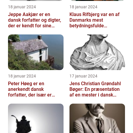
18 januar 2024
18 januar 2024
Jeppe Aakjær er en
Klaus Rifbjerg var en af
dansk forfatter og digter,
Danmarks mest
der er kendt for sine
betydningsfulde
mange sange
forfattere, der skrev en
lang række bøger i l...
18 januar 2024
17 januar 2024
Peter Høeg er en
Jens Christian Grøndahl
anerkendt dansk
Bøger: En præsentation
forfatter, der især er
af en mester i dansk
kendt for sine
litteratur
spændende og
eksperimenterend...