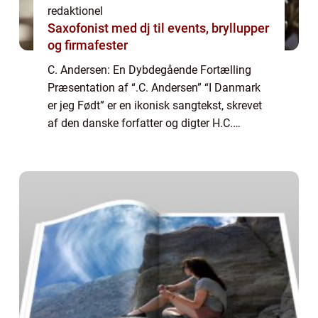
redaktionel
Saxofonist med dj til events, bryllupper
og firmafester
C. Andersen: En Dybdegående Fortælling
Præsentation af “.C. Andersen” “I Danmark
er jeg Født” er en ikonisk sangtekst, skrevet
af den danske forfatter og digter H.C.
Andersen i midten af det 19. århundrede.
Sangen er et af de ...