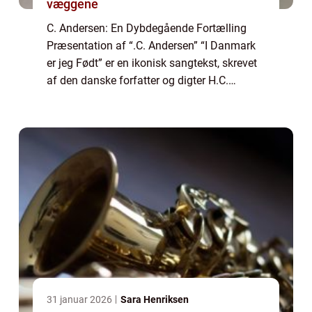
væggene
C. Andersen: En Dybdegående Fortælling
Præsentation af “.C. Andersen” “I Danmark
er jeg Født” er en ikonisk sangtekst, skrevet
af den danske forfatter og digter H.C.
Andersen i midten af det 19. århundrede.
Sangen er et af de ...
31 januar 2026
Sara Henriksen