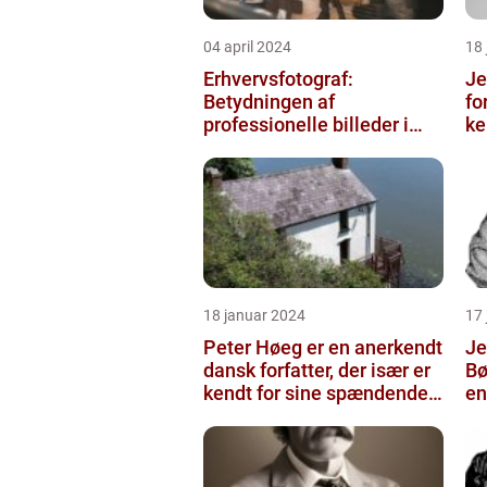
04 april 2024
18
Erhvervsfotograf:
Je
Betydningen af
fo
professionelle billeder i
ke
forretningsverdenen
sa
18 januar 2024
17
Peter Høeg er en anerkendt
Je
dansk forfatter, der især er
Bø
kendt for sine spændende
en
og eksperimenterend...