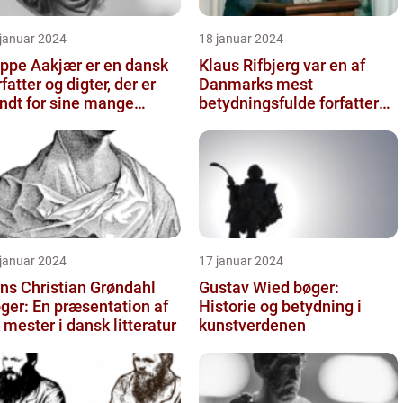
 januar 2024
18 januar 2024
ppe Aakjær er en dansk
Klaus Rifbjerg var en af
rfatter og digter, der er
Danmarks mest
ndt for sine mange
betydningsfulde forfattere,
nge
der skrev en lang række
bøger i l...
 januar 2024
17 januar 2024
ns Christian Grøndahl
Gustav Wied bøger:
ger: En præsentation af
Historie og betydning i
 mester i dansk litteratur
kunstverdenen