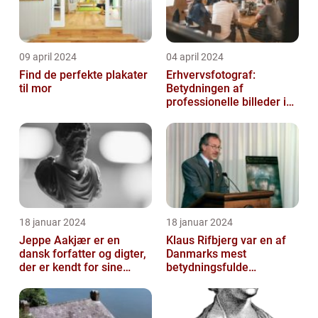
09 april 2024
04 april 2024
Find de perfekte plakater
Erhvervsfotograf:
til mor
Betydningen af
professionelle billeder i
forretningsverdenen
18 januar 2024
18 januar 2024
Jeppe Aakjær er en
Klaus Rifbjerg var en af
dansk forfatter og digter,
Danmarks mest
der er kendt for sine
betydningsfulde
mange sange
forfattere, der skrev en
lang række bøger i l...