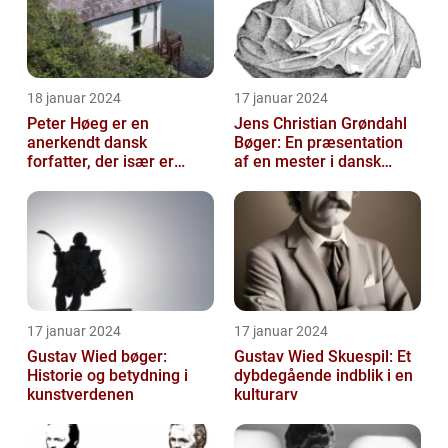
18 januar 2024
17 januar 2024
Peter Høeg er en
Jens Christian Grøndahl
anerkendt dansk
Bøger: En præsentation
forfatter, der især er
af en mester i dansk
kendt for sine
litteratur
spændende og
eksperimenterend...
17 januar 2024
17 januar 2024
Gustav Wied bøger:
Gustav Wied Skuespil: Et
Historie og betydning i
dybdegående indblik i en
kunstverdenen
kulturarv