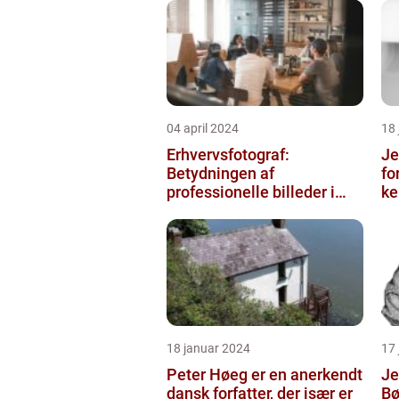
04 april 2024
18
Erhvervsfotograf:
Je
Betydningen af
fo
professionelle billeder i
ke
forretningsverdenen
sa
18 januar 2024
17
Peter Høeg er en anerkendt
Je
dansk forfatter, der især er
Bø