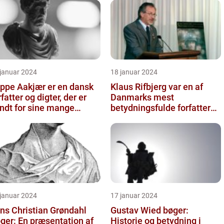
 januar 2024
18 januar 2024
ppe Aakjær er en dansk
Klaus Rifbjerg var en af
rfatter og digter, der er
Danmarks mest
ndt for sine mange
betydningsfulde forfattere,
nge
der skrev en lang række
bøger i l...
 januar 2024
17 januar 2024
ns Christian Grøndahl
Gustav Wied bøger:
ger: En præsentation af
Historie og betydning i