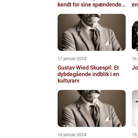
kendt for sine spændende
en
og eksperimenterend...
17 januar 2024
16
Gustav Wied Skuespil: Et
Jo
dybdegående indblik i en
kulturarv
16 januar 2024
15