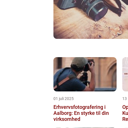
01 juli 2025
13
Erhvervsfotografering i
Op
Aalborg: En styrke til din
Ku
virksomhed
Re