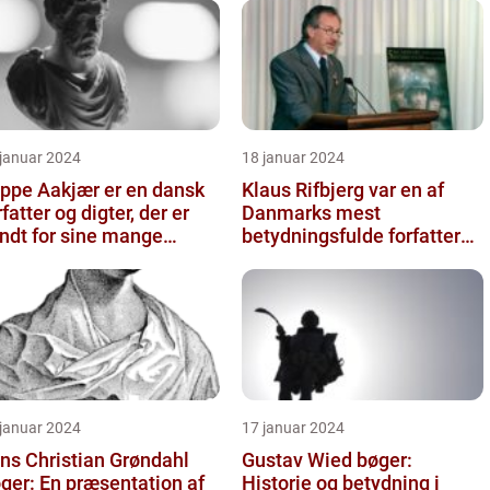
 januar 2024
18 januar 2024
ppe Aakjær er en dansk
Klaus Rifbjerg var en af
rfatter og digter, der er
Danmarks mest
ndt for sine mange
betydningsfulde forfattere,
nge
der skrev en lang række
bøger i l...
 januar 2024
17 januar 2024
ns Christian Grøndahl
Gustav Wied bøger:
ger: En præsentation af
Historie og betydning i