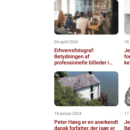
04 april 2024
18
Erhvervsfotograf:
Je
Betydningen af
fo
professionelle billeder i
ke
forretningsverdenen
sa
18 januar 2024
17
Peter Høeg er en anerkendt
Je
dansk forfatter, der især er
Bø