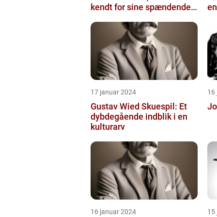
kendt for sine spændende
en
og eksperimenterend...
17 januar 2024
16
Gustav Wied Skuespil: Et
Jo
dybdegående indblik i en
kulturarv
16 januar 2024
15