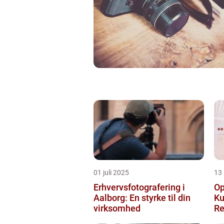
01 juli 2025
13
Erhvervsfotografering i
Op
Aalborg: En styrke til din
Ku
virksomhed
Re