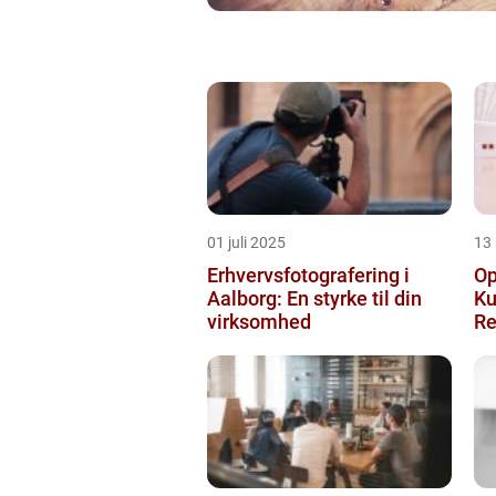
01 juli 2025
13
Erhvervsfotografering i
Op
Aalborg: En styrke til din
Ku
virksomhed
Re