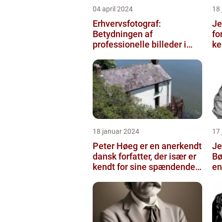
04 april 2024
18
Erhvervsfotograf:
Je
Betydningen af
fo
professionelle billeder i
ke
forretningsverdenen
sa
18 januar 2024
17
Peter Høeg er en anerkendt
Je
dansk forfatter, der især er
Bø
kendt for sine spændende
en
og eksperimenterend...