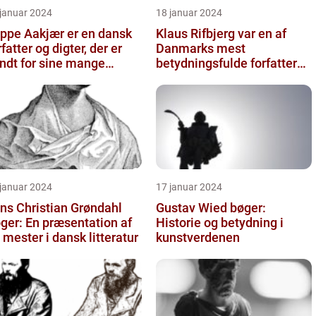
 januar 2024
18 januar 2024
ppe Aakjær er en dansk
Klaus Rifbjerg var en af
rfatter og digter, der er
Danmarks mest
ndt for sine mange
betydningsfulde forfattere,
nge
der skrev en lang række
bøger i l...
 januar 2024
17 januar 2024
ns Christian Grøndahl
Gustav Wied bøger:
ger: En præsentation af
Historie og betydning i
 mester i dansk litteratur
kunstverdenen