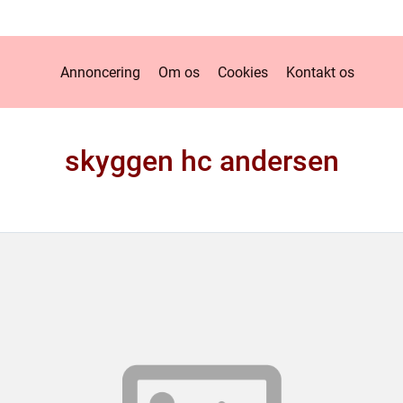
Annoncering
Om os
Cookies
Kontakt os
skyggen hc andersen