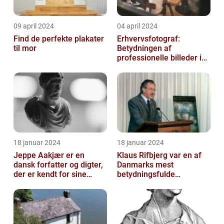
09 april 2024
04 april 2024
Find de perfekte plakater
Erhvervsfotograf:
til mor
Betydningen af
professionelle billeder i
forretningsverdenen
18 januar 2024
18 januar 2024
Jeppe Aakjær er en
Klaus Rifbjerg var en af
dansk forfatter og digter,
Danmarks mest
der er kendt for sine
betydningsfulde
mange sange
forfattere, der skrev en
lang række bøger i l...