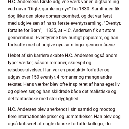
H.C. Andersens første udgivne værk var en digtsamling
ved navn “Digte, gamle og nye” fra 1830. Samlingen fik
dog ikke den store opmærksomhed, og det var først
med udgivelsen af hans første eventyrsamling, “Eventyr,
fortalte for Børn”, i 1835, at H.C. Andersen fik sit store
gennembrud. Eventyrene blev hurtigt populære, og han
fortsatte med at udgive nye samlinger gennem årene.
I løbet af sin karriere skabte H.C. Andersen også andre
typer værker, såsom romaner, skuespil og
rejsebeskrivelser. Han var en produktiv forfatter og
udgav over 150 eventyr, 4 romaner og mange andre
tekster. Hans værker blev ofte inspireret af hans eget liv
og oplevelser, og han skildrede både det realistiske og
det fantastiske med stor dygtighed.
H.C. Andersen blev anerkendt i sin samtid og modtog
flere internationale priser og udmærkelser. Han blev dog
også kritiseret af nogle danske forfatterkolleger, der