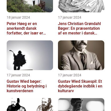
18 januar 2024
17 januar 2024
Peter Høeg er en
Jens Christian Grøndahl
anerkendt dansk
Bøger: En præsentation
forfatter, der især er
af en mester i dansk
kendt for sine
litteratur
spændende og
eksperimenterend...
17 januar 2024
17 januar 2024
Gustav Wied bøger:
Gustav Wied Skuespil: Et
Historie og betydning i
dybdegående indblik i en
kunstverdenen
kulturarv