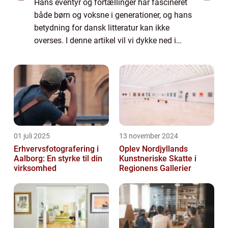
Hans eventyr og fortællinger har fascineret
både børn og voksne i generationer, og hans
betydning for dansk litteratur kan ikke
overses. I denne artikel vil vi dykke ned i
hans liv og værk, samt udforske hans
historiske udvikling og indflydelse. Præs...
01 juli 2025
13 november 2024
Erhvervsfotografering i
Oplev Nordjyllands
Aalborg: En styrke til din
Kunstneriske Skatte i
virksomhed
Regionens Gallerier