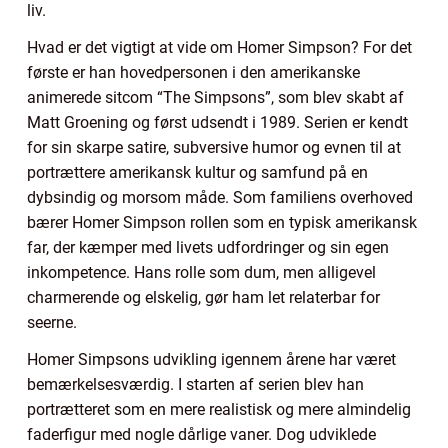
liv.
Hvad er det vigtigt at vide om Homer Simpson? For det
første er han hovedpersonen i den amerikanske
animerede sitcom “The Simpsons”, som blev skabt af
Matt Groening og først udsendt i 1989. Serien er kendt
for sin skarpe satire, subversive humor og evnen til at
portrættere amerikansk kultur og samfund på en
dybsindig og morsom måde. Som familiens overhoved
bærer Homer Simpson rollen som en typisk amerikansk
far, der kæmper med livets udfordringer og sin egen
inkompetence. Hans rolle som dum, men alligevel
charmerende og elskelig, gør ham let relaterbar for
seerne.
Homer Simpsons udvikling igennem årene har været
bemærkelsesværdig. I starten af serien blev han
portrætteret som en mere realistisk og mere almindelig
faderfigur med nogle dårlige vaner. Dog udviklede