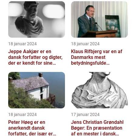
18 januar 2024
18 januar 2024
Jeppe Aakjær er en
Klaus Rifbjerg var en af
dansk forfatter og digter,
Danmarks mest
der er kendt for sine
betydningsfulde
mange sange
forfattere, der skrev en
lang række bøger i l...
18 januar 2024
17 januar 2024
Peter Høeg er en
Jens Christian Grøndahl
anerkendt dansk
Bøger: En præsentation
forfatter, der især er
af en mester i dansk