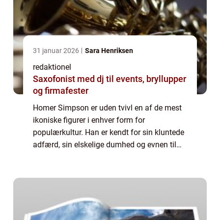
31 januar 2026
Sara Henriksen
redaktionel
Saxofonist med dj til events, bryllupper
og firmafester
Homer Simpson er uden tvivl en af de mest
ikoniske figurer i enhver form for
populærkultur. Han er kendt for sin kluntede
adfærd, sin elskelige dumhed og evnen til
altid at komme ud af de mest absurde
situationer. Mens fiktive karakterer normalt
udfy...