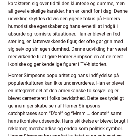
karakteren sig over tid til den kluntede og dumme, men
alligevel elskelige karakter, han er kendt for i dag. Denne
udvikling skyldes delvis den øgede fokus på Homers
humoristiske egenskaber og hans evne til at indgå i
absurde og komiske situationer. Han er blevet en fed
særling, en lattervækkende figur, der ofte gør grin med
sig selv og sin egen dumhed. Denne udvikling har været
medvirkende til at gøre Homer Simpson en af de mest
ikoniske og genkendelige figurer i TV-historien.
Homer Simpsons popularitet og hans indflydelse på
populærkulturen kan ikke undervurderes. Han er blevet
en integreret del af den amerikanske folkesjæl og er
blevet cementeret i folks bevidsthed. Dette ses tydeligt
gennem genskabelsen af Homer Simpsons
catchphrases som “D’oh!” og “Mmm … donuts!” samt
hans ikoniske udseende. Hans skikkelse er blevet brugt i
reklamer, merchandise og endda som politisk symbol.