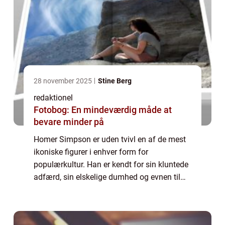
28 november 2025
Stine Berg
redaktionel
Fotobog: En mindeværdig måde at
bevare minder på
Homer Simpson er uden tvivl en af de mest
ikoniske figurer i enhver form for
populærkultur. Han er kendt for sin kluntede
adfærd, sin elskelige dumhed og evnen til
altid at komme ud af de mest absurde
situationer. Mens fiktive karakterer normalt
udfy...