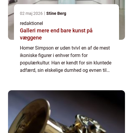
02 maj 2026
Stine Berg
redaktionel
Galleri mere end bare kunst på
væggene
Homer Simpson er uden tvivl en af de mest
ikoniske figurer i enhver form for
populærkultur. Han er kendt for sin kluntede
adfærd, sin elskelige dumhed og evnen til
altid at komme ud af de mest absurde
situationer. Mens fiktive karakterer normalt
udfy...