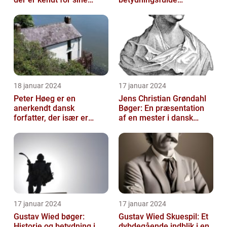
mange sange
forfattere, der skrev en
lang række bøger i l...
18 januar 2024
17 januar 2024
Peter Høeg er en
Jens Christian Grøndahl
anerkendt dansk
Bøger: En præsentation
forfatter, der især er
af en mester i dansk
kendt for sine
litteratur
spændende og
eksperimenterend...
17 januar 2024
17 januar 2024
Gustav Wied bøger:
Gustav Wied Skuespil: Et
Historie og betydning i
dybdegående indblik i en