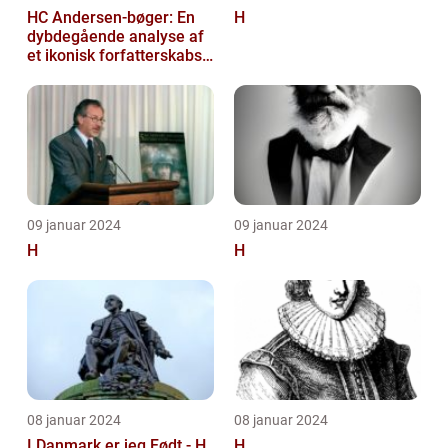
HC Andersen-bøger: En
H
dybdegående analyse af
et ikonisk forfatterskabs
litterære arv
09 januar 2024
09 januar 2024
H
H
08 januar 2024
08 januar 2024
I Danmark er jeg Født - H
H