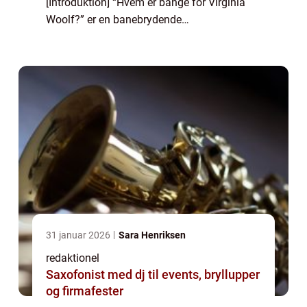
[Introduktion] “Hvem er bange for Virginia
Woolf?” er en banebrydende
teaterforestilling, der blev skrevet af Edward
Albee og havde sin debut på Broadway i
1962...
31 januar 2026
Sara Henriksen
redaktionel
Saxofonist med dj til events, bryllupper
og firmafester