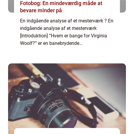
Fotobog: En mindeværdig måde at
bevare minder på
En indgående analyse af et mesterværk ? En
indgående analyse af et mesterværk
[Introduktion] “Hvem er bange for Virginia
Woolf?” er en banebrydende
teaterforestilling, der blev skrevet af Edward
Albee og havde sin debut på Broadway i
1962...