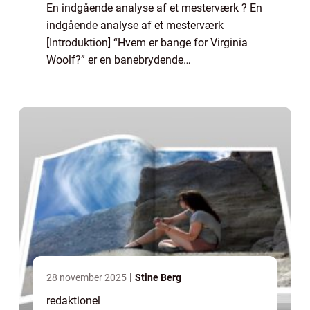
En indgående analyse af et mesterværk ? En
indgående analyse af et mesterværk
[Introduktion] “Hvem er bange for Virginia
Woolf?” er en banebrydende
teaterforestilling, der blev skrevet af Edward
Albee og havde sin debut på Broadway i
1962...
28 november 2025
Stine Berg
redaktionel