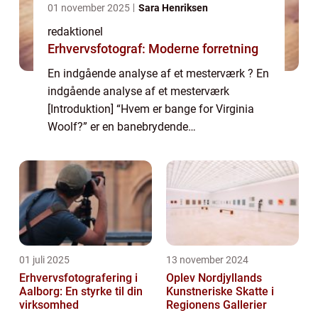
01 november 2025
Sara Henriksen
redaktionel
Erhvervsfotograf: Moderne forretning
En indgående analyse af et mesterværk ? En
indgående analyse af et mesterværk
[Introduktion] “Hvem er bange for Virginia
Woolf?” er en banebrydende
teaterforestilling, der blev skrevet af Edward
Albee og havde sin debut på Broadway i
1962...
01 juli 2025
13 november 2024
Erhvervsfotografering i
Oplev Nordjyllands
Aalborg: En styrke til din
Kunstneriske Skatte i
virksomhed
Regionens Gallerier