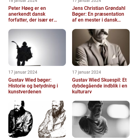
18 januar 2024
17 januar 2024
Peter Høeg er en
Jens Christian Grøndahl
anerkendt dansk
Bøger: En præsentation
forfatter, der især er
af en mester i dansk
kendt for sine
litteratur
spændende og
eksperimenterend...
17 januar 2024
17 januar 2024
Gustav Wied bøger:
Gustav Wied Skuespil: Et
Historie og betydning i
dybdegående indblik i en
kunstverdenen
kulturarv