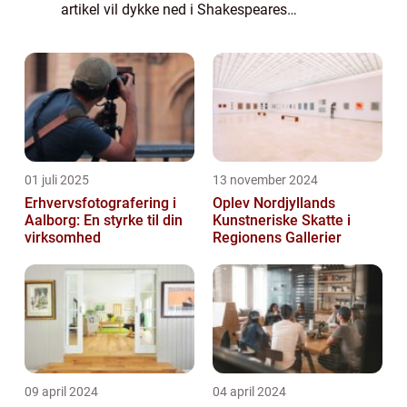
artikel vil dykke ned i Shakespeares
dramatiske værker og udforske, hvorfor de
stadig fanger vores opmærksomhed og
fascination i ...
01 juli 2025
13 november 2024
Erhvervsfotografering i
Oplev Nordjyllands
Aalborg: En styrke til din
Kunstneriske Skatte i
virksomhed
Regionens Gallerier
09 april 2024
04 april 2024