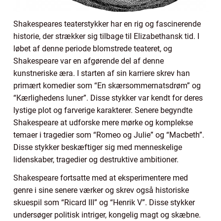
Shakespeares teaterstykker har en rig og fascinerende
historie, der strækker sig tilbage til Elizabethansk tid. I
løbet af denne periode blomstrede teateret, og
Shakespeare var en afgørende del af denne
kunstneriske æra. I starten af sin karriere skrev han
primært komedier som “En skærsommernatsdrøm” og
“Kærlighedens luner”. Disse stykker var kendt for deres
lystige plot og farverige karakterer. Senere begyndte
Shakespeare at udforske mere mørke og komplekse
temaer i tragedier som “Romeo og Julie” og “Macbeth”.
Disse stykker beskæftiger sig med menneskelige
lidenskaber, tragedier og destruktive ambitioner.
Shakespeare fortsatte med at eksperimentere med
genre i sine senere værker og skrev også historiske
skuespil som “Ricard III” og “Henrik V”. Disse stykker
undersøger politisk intriger, kongelig magt og skæbne.