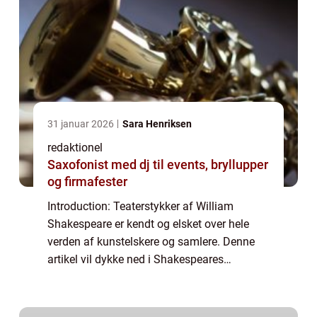
31 januar 2026
Sara Henriksen
redaktionel
Saxofonist med dj til events, bryllupper
og firmafester
Introduction: Teaterstykker af William
Shakespeare er kendt og elsket over hele
verden af kunstelskere og samlere. Denne
artikel vil dykke ned i Shakespeares
dramatiske værker og udforske, hvorfor de
stadig fanger vores opmærksomhed og
fascination i ...